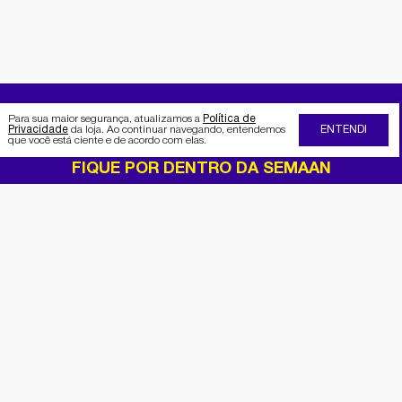
Para sua maior segurança, atualizamos a
Política de
Privacidade
da loja. Ao continuar navegando, entendemos
ENTENDI
que você está ciente e de acordo com elas.
FIQUE POR DENTRO DA SEMAAN
Receba no seu e-mail nossas
promoções e novidades
Cadastrar