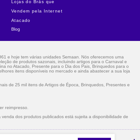
Lojas do Brás que
Vendem pela Internet
Atacado
Blog
961 e hoje tem várias unidades Semaan. Nós oferecemos uma
eção de produtos sazonais, incluindo artigos para o Carnaval e
ina no Atacado, Presente para o Dia dos Pais, Brinquedos para o
lhores itens disponíveis no mercado e ainda abastecer a sua loja
is de 25 mil itens de Artigos de Época, Brinquedos, Presentes e
er reimpresso.
 venda dos produtos publicados está sujeita a disponibilidade de
la Internet Atacado