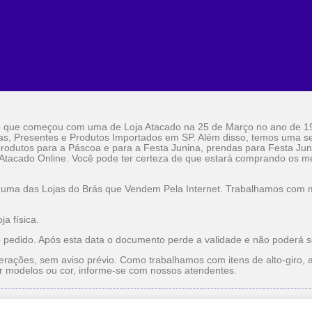
o que começou com uma de Loja Atacado na 25 de Março no ano de 1
as, Presentes e Produtos Importados em SP. Além disso, temos uma sel
rodutos para a Páscoa e para a Festa Junina, prendas para Festa Jun
 Atacado Online. Você pode ter certeza de que estará comprando os me
 uma das Lojas do Brás que Vendem Pela Internet. Trabalhamos com ma
a física.
o pedido. Após esta data o documento perde a validade e não poderá s
erações, sem aviso prévio. Como trabalhamos com itens de alto-giro, a
r modelos ou cor, informe-se com nossos atendentes.
do
Utilidade Doméstica Atacado
Lojas do Brás que Vendem pe