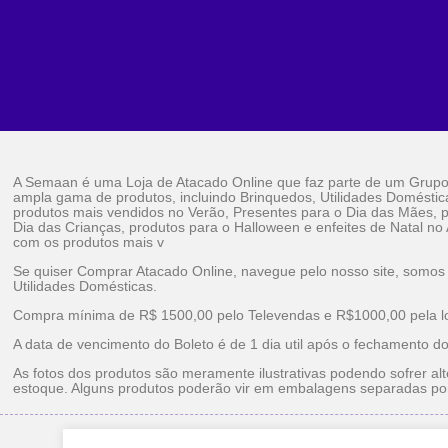
A Semaan é uma Loja de Atacado Online que faz parte de um Grup
ampla gama de produtos, incluindo Brinquedos, Utilidades Doméstic
produtos mais vendidos no Verão, Presentes para o Dia das Mães, p
Dia das Crianças, produtos para o Halloween e enfeites de Natal no
com os produtos mais v
Se quiser Comprar Atacado Online, navegue pelo nosso site, somos
Utilidades Domésticas.
Compra mínima de R$ 1500,00 pelo Televendas e R$1000,00 pela loj
A data de vencimento do Boleto é de 1 dia util após o fechamento d
As fotos dos produtos são meramente ilustrativas podendo sofrer alt
estoque. Alguns produtos poderão vir em embalagens separadas po
Brinquedos Ataca