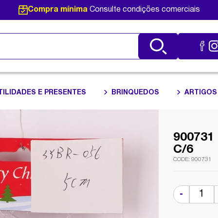
Compra mínima
Consulte condições comerciais
TILIDADES E PRESENTES
BRINQUEDOS
ARTIGOS
900731
C/6
900731
-