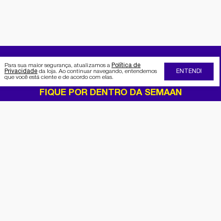
Para sua maior segurança, atualizamos a
Política de
Privacidade
da loja. Ao continuar navegando, entendemos
ENTENDI
que você está ciente e de acordo com elas.
FIQUE POR DENTRO DA SEMAAN
Receba no seu e-mail nossas
promoções e novidades
Cadastrar