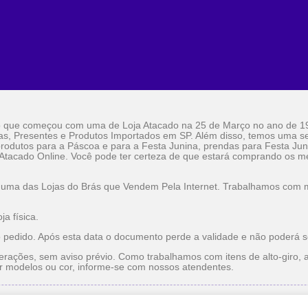
o que começou com uma de Loja Atacado na 25 de Março no ano de 1
as, Presentes e Produtos Importados em SP. Além disso, temos uma sel
rodutos para a Páscoa e para a Festa Junina, prendas para Festa Jun
 Atacado Online. Você pode ter certeza de que estará comprando os me
 uma das Lojas do Brás que Vendem Pela Internet. Trabalhamos com ma
a física.
o pedido. Após esta data o documento perde a validade e não poderá s
erações, sem aviso prévio. Como trabalhamos com itens de alto-giro, a
r modelos ou cor, informe-se com nossos atendentes.
do
Utilidade Doméstica Atacado
Lojas do Brás que Vendem pe