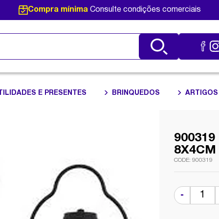
Compra mínima
Consulte condições comerciais
TILIDADES E PRESENTES
BRINQUEDOS
ARTIGOS
900319
8X4CM
900319
-