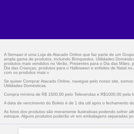
A Semaan é uma Loja de Atacado Online que faz parte de um Grup
ampla gama de produtos, incluindo Brinquedos, Utilidades Doméstic
produtos mais vendidos no Verão, Presentes para o Dia das Mães, p
Dia das Crianças, produtos para o Halloween e enfeites de Natal no
com os produtos mais v
Se quiser Comprar Atacado Online, navegue pelo nosso site, somos
Utilidades Domésticas.
Compra mínima de R$ 1500,00 pelo Televendas e R$1000,00 pela loj
A data de vencimento do Boleto é de 1 dia util após o fechamento d
As fotos dos produtos são meramente ilustrativas podendo sofrer alt
estoque. Alguns produtos poderão vir em embalagens separadas po
Brinquedos Ataca