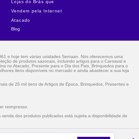
Lojas do Brás que
Vendem pela Internet
Atacado
Blog
961 e hoje tem várias unidades Semaan. Nós oferecemos uma
eção de produtos sazonais, incluindo artigos para o Carnaval e
ina no Atacado, Presente para o Dia dos Pais, Brinquedos para o
lhores itens disponíveis no mercado e ainda abastecer a sua loja
is de 25 mil itens de Artigos de Época, Brinquedos, Presentes e
er reimpresso.
 venda dos produtos publicados está sujeita a disponibilidade de
la Internet Atacado