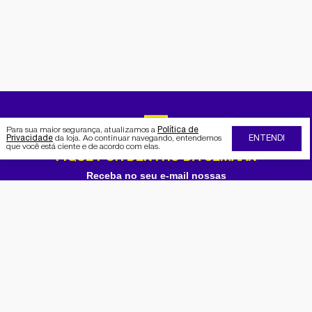
Para sua maior segurança, atualizamos a
Política de
Privacidade
da loja. Ao continuar navegando, entendemos
ENTENDI
que você está ciente e de acordo com elas.
FIQUE POR DENTRO DA SEMAAN
Receba no seu e-mail nossas
promoções e novidades
Cadastrar