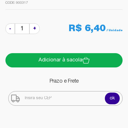
900317
R$ 6,40
+
-
Adicionar à sacola
Prazo e Frete
ok