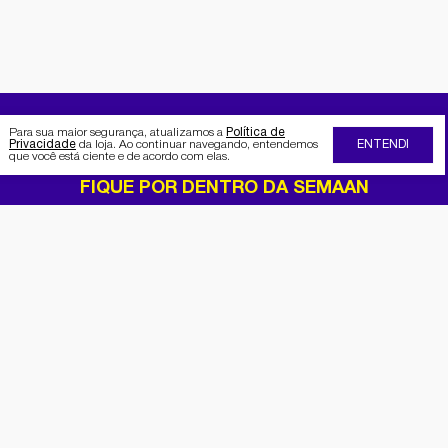
Para sua maior segurança, atualizamos a
Política de
Privacidade
da loja. Ao continuar navegando, entendemos
ENTENDI
que você está ciente e de acordo com elas.
FIQUE POR DENTRO DA SEMAAN
Receba no seu e-mail nossas
promoções e novidades
Cadastrar