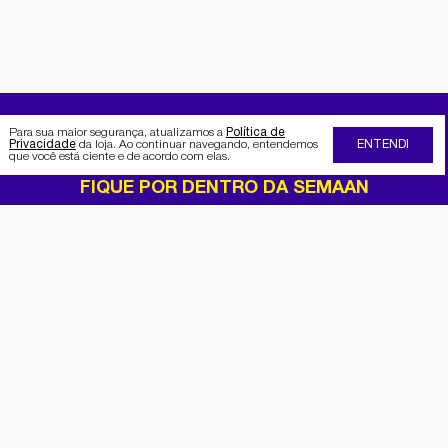
Para sua maior segurança, atualizamos a
Política de
Privacidade
da loja. Ao continuar navegando, entendemos
ENTENDI
que você está ciente e de acordo com elas.
FIQUE POR DENTRO DA SEMAAN
Receba no seu e-mail nossas
promoções e novidades
Cadastrar