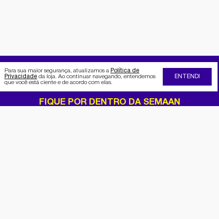
Para sua maior segurança, atualizamos a
Política de
Privacidade
da loja. Ao continuar navegando, entendemos
ENTENDI
que você está ciente e de acordo com elas.
FIQUE POR DENTRO DA SEMAAN
Receba no seu e-mail nossas
promoções e novidades
Cadastrar