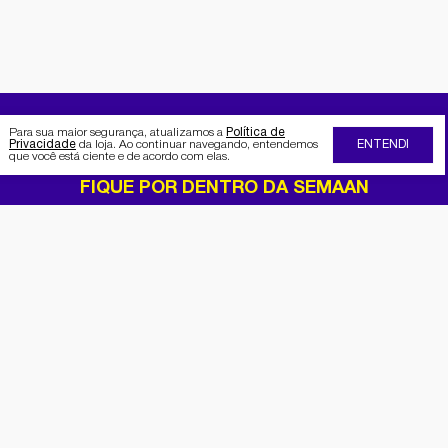
Para sua maior segurança, atualizamos a
Política de
Privacidade
da loja. Ao continuar navegando, entendemos
ENTENDI
que você está ciente e de acordo com elas.
FIQUE POR DENTRO DA SEMAAN
Receba no seu e-mail nossas
promoções e novidades
Cadastrar