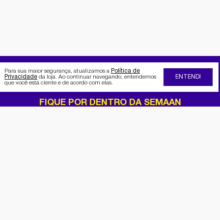
Para sua maior segurança, atualizamos a
Política de
Privacidade
da loja. Ao continuar navegando, entendemos
ENTENDI
que você está ciente e de acordo com elas.
FIQUE POR DENTRO DA SEMAAN
Receba no seu e-mail nossas
promoções e novidades
Cadastrar