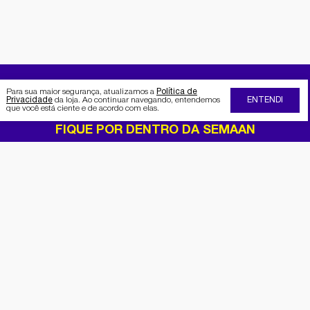
Para sua maior segurança, atualizamos a
Política de
Privacidade
da loja. Ao continuar navegando, entendemos
ENTENDI
que você está ciente e de acordo com elas.
FIQUE POR DENTRO DA SEMAAN
Receba no seu e-mail nossas
promoções e novidades
Cadastrar