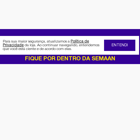
Para sua maior segurança, atualizamos a
Política de
Privacidade
da loja. Ao continuar navegando, entendemos
ENTENDI
que você está ciente e de acordo com elas.
FIQUE POR DENTRO DA SEMAAN
Receba no seu e-mail nossas
promoções e novidades
Cadastrar