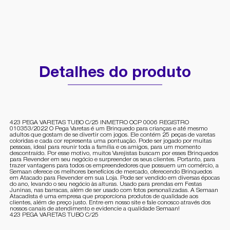
Detalhes do produto
423 PEGA VARETAS TUBO C/25 INMETRO OCP 0006 REGISTRO
010353/2022 O Pega Varetas é um Brinquedo para crianças e até mesmo
adultos que gostam de se divertir com jogos. Ele contém 25 peças de varetas
coloridas e cada cor representa uma pontuação. Pode ser jogado por muitas
pessoas, ideal para reunir toda a família e os amigos, para um momento
descontraído. Por esse motivo, muitos Varejistas buscam por esses Brinquedos
para Revender em seu negócio e surpreender os seus clientes. Portanto, para
trazer vantagens para todos os empreendedores que possuem um comércio, a
Semaan oferece os melhores benefícios de mercado, oferecendo Brinquedos
em Atacado para Revender em sua Loja. Pode ser vendido em diversas épocas
do ano, levando o seu negócio às alturas. Usado para prendas em Festas
Juninas, nas barracas, além de ser usado com fotos personalizadas. A Semaan
Atacadista é uma empresa que proporciona produtos de qualidade aos
clientes, além de preço justo. Entre em nosso site e fale conosco através dos
nossos canais de atendimento e evidencie a qualidade Semaan!
423 PEGA VARETAS TUBO C/25