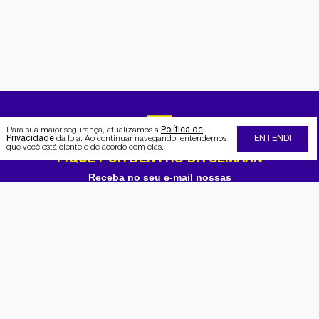
Para sua maior segurança, atualizamos a
Política de
Privacidade
da loja. Ao continuar navegando, entendemos
ENTENDI
que você está ciente e de acordo com elas.
FIQUE POR DENTRO DA SEMAAN
Receba no seu e-mail nossas
promoções e novidades
Cadastrar