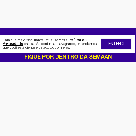
Para sua maior segurança, atualizamos a
Política de
Privacidade
da loja. Ao continuar navegando, entendemos
ENTENDI
que você está ciente e de acordo com elas.
FIQUE POR DENTRO DA SEMAAN
Receba no seu e-mail nossas
promoções e novidades
Cadastrar