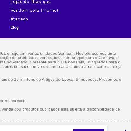
Lojas do Brás que
Vendem pela Internet
Atacado
Blog
961 e hoje tem várias unidades Semaan. Nós oferecemos uma
eção de produtos sazonais, incluindo artigos para o Carnaval e
ina no Atacado, Presente para o Dia dos Pais, Brinquedos para o
lhores itens disponíveis no mercado e ainda abastecer a sua loja
is de 25 mil itens de Artigos de Época, Brinquedos, Presentes e
er reimpresso.
 venda dos produtos publicados está sujeita a disponibilidade de
la Internet Atacado