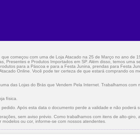
o que começou com uma de Loja Atacado na 25 de Março no ano de 1
as, Presentes e Produtos Importados em SP. Além disso, temos uma sel
rodutos para a Páscoa e para a Festa Junina, prendas para Festa Jun
 Atacado Online. Você pode ter certeza de que estará comprando os me
 uma das Lojas do Brás que Vendem Pela Internet. Trabalhamos com ma
a física.
o pedido. Após esta data o documento perde a validade e não poderá s
erações, sem aviso prévio. Como trabalhamos com itens de alto-giro, a
r modelos ou cor, informe-se com nossos atendentes.
do
Utilidade Doméstica Atacado
Lojas do Brás que Vendem pe