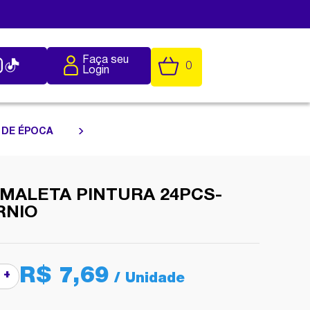
Faça seu
0
Login
 DE ÉPOCA
 MALETA PINTURA 24PCS-
RNIO
R$ 7,69
+