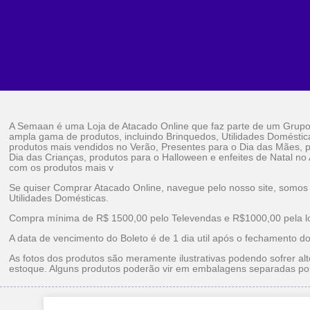
A Semaan é uma Loja de Atacado Online que faz parte de um Grup
ampla gama de produtos, incluindo Brinquedos, Utilidades Doméstic
produtos mais vendidos no Verão, Presentes para o Dia das Mães, p
Dia das Crianças, produtos para o Halloween e enfeites de Natal no
com os produtos mais v
Se quiser Comprar Atacado Online, navegue pelo nosso site, somos
Utilidades Domésticas.
Compra mínima de R$ 1500,00 pelo Televendas e R$1000,00 pela loj
A data de vencimento do Boleto é de 1 dia util após o fechamento d
As fotos dos produtos são meramente ilustrativas podendo sofrer alt
estoque. Alguns produtos poderão vir em embalagens separadas po
Brinquedos Ataca