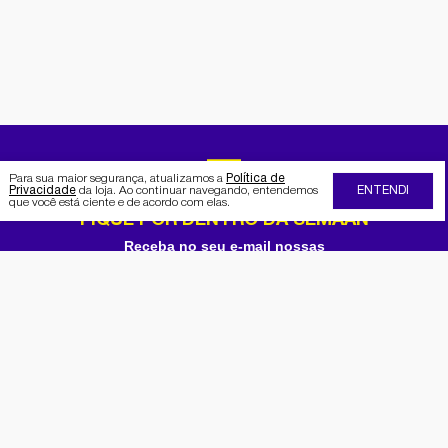
Para sua maior segurança, atualizamos a
Política de
Privacidade
da loja. Ao continuar navegando, entendemos
ENTENDI
que você está ciente e de acordo com elas.
FIQUE POR DENTRO DA SEMAAN
Receba no seu e-mail nossas
promoções e novidades
Cadastrar