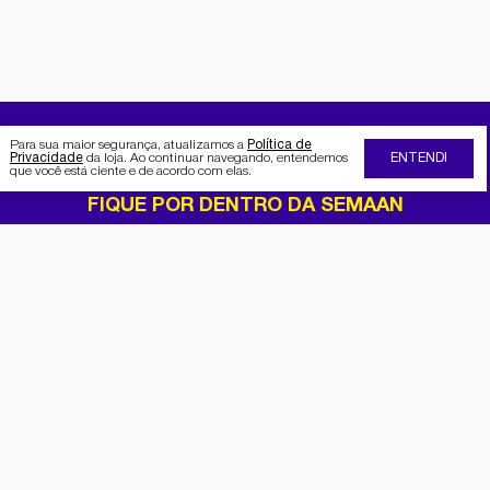
Para sua maior segurança, atualizamos a
Política de
Privacidade
da loja. Ao continuar navegando, entendemos
ENTENDI
que você está ciente e de acordo com elas.
FIQUE POR DENTRO DA SEMAAN
Receba no seu e-mail nossas
promoções e novidades
Cadastrar