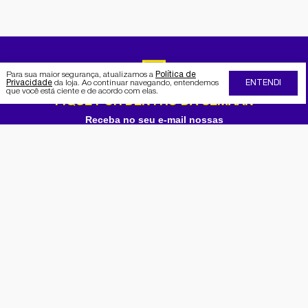
Para sua maior segurança, atualizamos a
Política de
Privacidade
da loja. Ao continuar navegando, entendemos
ENTENDI
que você está ciente e de acordo com elas.
FIQUE POR DENTRO DA SEMAAN
Receba no seu e-mail nossas
promoções e novidades
Cadastrar