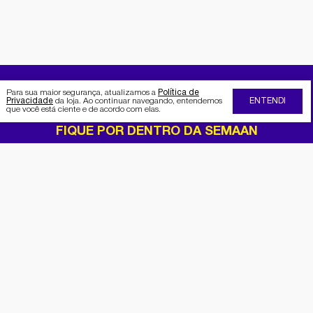
Para sua maior segurança, atualizamos a
Política de
Privacidade
da loja. Ao continuar navegando, entendemos
ENTENDI
que você está ciente e de acordo com elas.
FIQUE POR DENTRO DA SEMAAN
Receba no seu e-mail nossas
promoções e novidades
Cadastrar