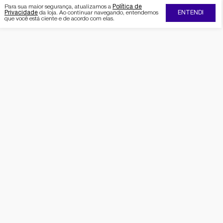
Para sua maior segurança, atualizamos a
Política de
Privacidade
da loja. Ao continuar navegando, entendemos
ENTENDI
que você está ciente e de acordo com elas.
FIQUE POR DENTRO DA SEMAAN
Receba no seu e-mail nossas
promoções e novidades