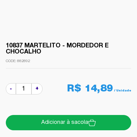
10837 MARTELITO - MORDEDOR E
CHOCALHO
882892
R$ 14,89
+
-
Adicionar à sacola