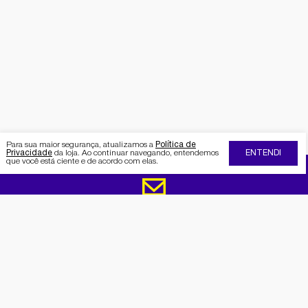
Para sua maior segurança, atualizamos a
Política de
Privacidade
da loja. Ao continuar navegando, entendemos
ENTENDI
que você está ciente e de acordo com elas.
FIQUE POR DENTRO DA SEMAAN
Receba no seu e-mail nossas
promoções e novidades