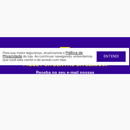
Para sua maior segurança, atualizamos a
Política de
Privacidade
da loja. Ao continuar navegando, entendemos
ENTENDI
que você está ciente e de acordo com elas.
FIQUE POR DENTRO DA SEMAAN
Receba no seu e-mail nossas
promoções e novidades
Cadastrar